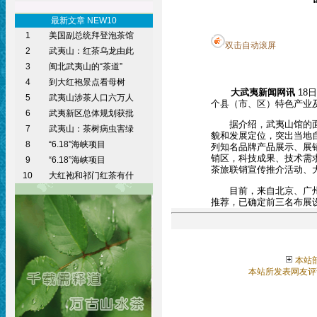
最新文章 NEW10
1
美国副总统拜登泡茶馆
双击自动滚屏
2
武夷山：红茶乌龙由此
3
闽北武夷山的“茶道”
4
到大红袍景点看母树
大武夷新闻网讯
18
5
武夷山涉茶人口六万人
个县（市、区）特色产业
6
武夷新区总体规划获批
据介绍，武夷山馆的面积
7
武夷山：茶树病虫害绿
貌和发展定位，突出当地
8
“6.18”海峡项目
列知名品牌产品展示、展
销区，科技成果、技术需
9
“6.18”海峡项目
茶旅联销宣传推介活动、
10
大红袍和祁门红茶有什
目前，来自北京、广州、
推荐，已确定前三名布展
本站
本站所发表网友评