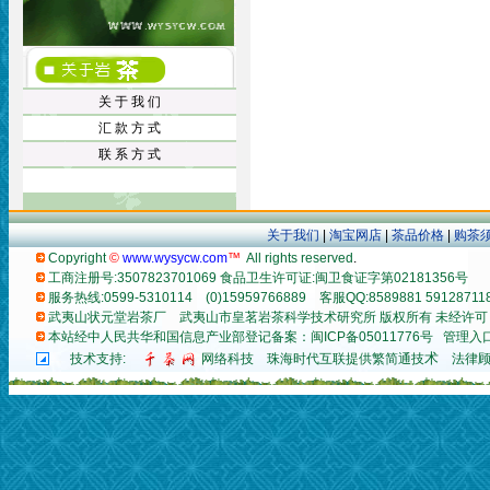
关 于 我 们
汇 款 方 式
联 系 方 式
关于我们
|
淘宝网店
|
茶品价格
|
购茶
Copyright
©
www.wysycw.com
™
All rights reserved
.
工商注册号:3507823701069 食品卫生许可证:闽卫食证字第02181356号
服务热线:0599-5310114 (0)15959766889 客服QQ:8589881 59128711
武夷山状元堂岩茶厂
武夷山市皇茗岩茶科学技术研究所 版权所有 未经许可
本站经中人民共华和国信息产业部登记备案：闽ICP备05011776号
管理入
术
技术支持:
网络科技
珠海时代互联提供繁简通技
法律顾