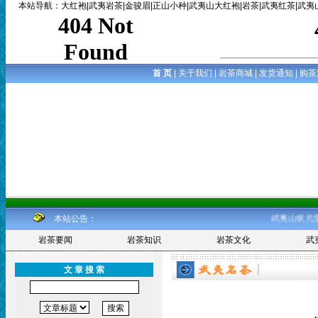
本站导航
：
大红袍
|
武夷岩茶
|
金骏眉
|
正山小种
|
武夷山大红袍
|
岩茶
|
武夷红茶
|
武夷
首 页
|
关于我们
|
岩茶商城
|
发货通知
|
购茶
本站公告：
武夷山状元堂岩茶厂
岩茶要闻
岩茶知识
岩茶文化
武
文 章 搜 索