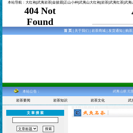
本站导航
：
大红袍
|
武夷岩茶
|
金骏眉
|
正山小种
|
武夷山大红袍
|
岩茶
|
武夷红茶
|
武夷
首 页
|
关于我们
|
岩茶商城
|
发货通知
|
购茶
本站公告：
武夷山状元堂岩茶厂
岩茶要闻
岩茶知识
岩茶文化
武
文 章 搜 索