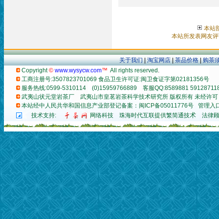
本站
本站所发表网友评
关于我们
|
淘宝网店
|
茶品价格
|
购茶
Copyright
©
www.wysycw.com
™
All rights reserved
.
工商注册号:3507823701069 食品卫生许可证:闽卫食证字第02181356号
服务热线:0599-5310114 (0)15959766889 客服QQ:8589881 59128711
武夷山状元堂岩茶厂
武夷山市皇茗岩茶科学技术研究所 版权所有 未经许可
本站经中人民共华和国信息产业部登记备案：闽ICP备05011776号
管理入
术
技术支持:
网络科技
珠海时代互联提供繁简通技
法律顾