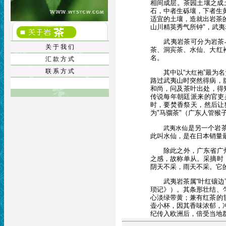
相间成层。茶园土壤之成
石，中者生砾壤，下者生
适宜的土壤，造就出岩茶
山川精英秀气所钟"，武夷
武夷岩茶可分为岩茶与
关 于 我 们
茶、洞宾茶、水仙、大红
名。
汇 款 方 式
联 系 方 式
其中以“
”最为
大红袍
路过武夷山时突然得病，
和尚，问及茶叶出处，得
传说每年朝廷派来的官吏
时，要焚香祭天，然后让
为"马骝茶"（广东人管
是另一个岩
武夷水仙
此叫水仙，是在日本销量
除此之外，广东省广州东
之感，故称单从。采摘时
阴天不采，雨天不采。它
武夷岩茶属“叶红镶边”
琐记》）。其条形壮结、
心淡绿带黄；兼有红茶的
壶小杯，因其香味浓郁，
纪传入欧洲后，倍受当地群