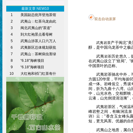
最新文章 NEW10
1
美国副总统拜登泡茶馆
双击自动滚屏
2
武夷山：红茶乌龙由此
3
闽北武夷山的“茶道”
4
到大红袍景点看母树
5
武夷山涉茶人口六万人
产于闽北“
武夷岩茶
醇，是中国乌龙茶中之极
6
武夷新区总体规划获批
7
武夷山：茶树病虫害绿
武夷
历史悠久，
岩茶
8
“6.18”海峡项目
在武夷山设立了“焙局”、
中国茶叶的总称。
9
“6.18”海峡项目
10
大红袍和祁门红茶有什
武夷岩茶驰名中外，与
方圆120华里，平均海拔
成一体。岩峰耸立，秀拔
间，折为九曲十八湾。山
中，山光水色，交相辉映
云液，山光倒浸清涟漪"
武夷岩茶区，气候温和，冬
峰岩壑之间，有幽涧流泉
诗》云："香含玉女峰头
短，更无风害。优越的自
武夷山之地质，属白垩纪