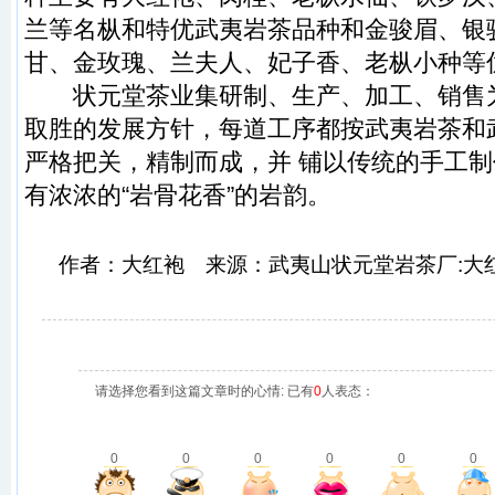
兰
等名枞和特优
武夷岩茶
品种和
金骏眉
、
银
甘
、
金玫瑰
、
兰夫人
、
妃子香
、
老枞小种
等
状元堂
茶业集研制、生产、加工、销售
取胜的发展方针，每道工序都按
武夷岩茶
和
严格把关，精制而成，并 铺以传统的手工
有浓浓的“岩骨花香”的岩韵。
作者：大红袍 来源：武夷山状元堂岩茶厂:大红
请选择您看到这篇文章时的心情: 已有
0
人表态：
0
0
0
0
0
0