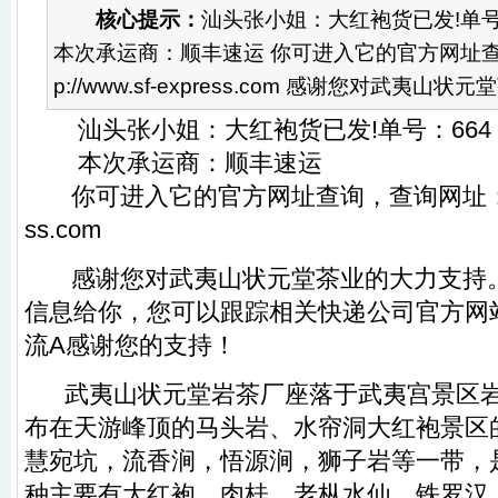
核心提示：
汕头张小姐：大红袍货已发!单号：6
本次承运商：顺丰速运 你可进入它的官方网址查
p://www.sf-express.com 感谢您对武夷山状
汕头张小姐：
大红袍
货已发!单号：664 4
本次承运商：顺丰速运
你可进入它的官方网址查询，查询网址
ss.com
感谢您对
武夷山状元堂
茶业的大力支持
信息给你，您可以跟踪相关快递公司官方网
流A感谢您的支持！
武夷山状元堂
岩茶
厂座落于
武夷宫
景区
布在
天游峰
顶的
马头岩
、
水帘洞大红袍
景区
慧宛坑
，
流香涧
，
悟源涧
，
狮子岩
等一带，
种主要有
大红袍
、
肉桂
、
老枞水仙
、
铁罗汉