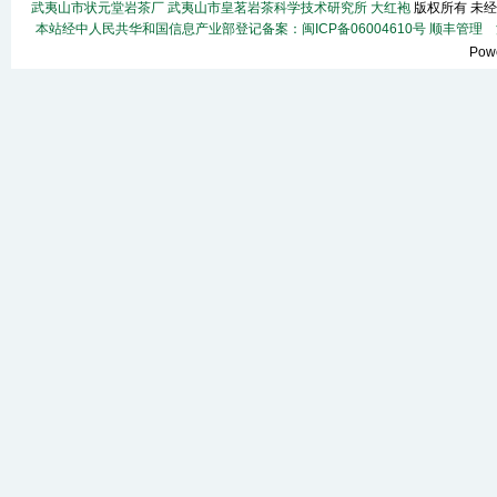
武夷山市状元堂岩茶厂
武夷山市皇茗岩茶科学技术研究所
大红袍
版权所有 未经
本站经中人民共华和国信息产业部登记备案：闽ICP备06004610号
顺丰
管理
法
Pow