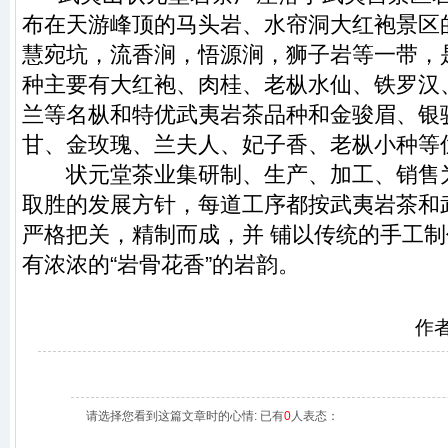
布在
天游峰
顶的
马头岩
、
水帘洞大红袍
景区
慧宛坑
，
流香涧
，
悟源涧
，
狮子岩
等一带，
种主要有
大红袍
、
肉桂
、
老枞水仙
、
铁罗汉
兰
等名枞和特优
武夷岩茶
品种和
金骏眉
、
银
甘
、
金玫瑰
、
兰夫人
、
妃子香
、
老枞小种
等
状元堂
茶业集研制、生产、加工、销售
取胜的发展方针，每道工序都按
武夷岩茶
和
严格把关，精制而成，并 铺以传统的手工
有浓浓的“岩骨花香”的岩韵。
作
请选择您看到这篇文章时的心情: 已有
0
人表态：