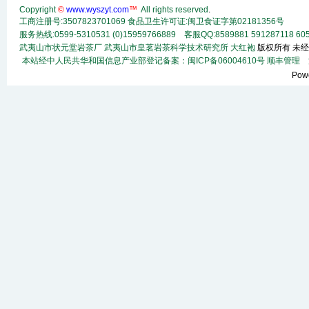
Copyright
©
www.wyszyt.com
™
All rights reserved
.
工商注册号:3507823701069 食品卫生许可证:闽卫食证字第02181356号
服务热线:0599-5310531 (0)15959766889 客服QQ:8589881 591287118
60
武夷山市状元堂岩茶厂
武夷山市皇茗岩茶科学技术研究所
大红袍
版权所有 未经
本站经中人民共华和国信息产业部登记备案：闽ICP备06004610号
顺丰
管理
法
Pow