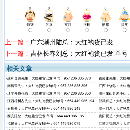
0
0
0
0
0
0
惊讶
欠揍
支持
很棒
愤怒
搞笑
上一篇：
广东潮州陆总：大红袍货已发
下一篇：
吉林长春刘总：大红袍货已发!单号：591 
相关文章
·
政和县徐先生：大红袍货已发!单号：957 236 835 378
·
铁岭张先生：大红袍货已发
·
南昌宋先生：大红袍货已发!单号：957 236 835 396
·
江西上饶陈：大红袍货已发
·
辽宁开原张总：大红袍货已发!单号：957 236 835 350
·
漳州东山县朱小姐：大红
3
·
江西樟树占先生：大红袍货已发!单号：664 449 986 194
·
邵武肖总：大红袍货已发
·
石狮蔡：大红袍货已发!单号：664 449 986 149
·
温州何总：大红袍货已发!
·
西安陈总：大红袍货已发!单号：664 449 986 185
·
贵阳夏总：大红袍货已发!
·
福建吴：大红袍货已发!单号：664 449 986 079
·
江苏无锡陆总：大红袍货已