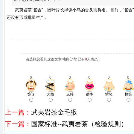
武夷岩茶
“雀舌”，因叶片长得像小鸟的舌头而得名。目前，“雀舌
还没有形成批量生产。
请选择您看到这篇文章时的心情: 已有
0
人表态：
0
0
0
0
0
0
惊讶
欠揍
支持
很棒
愤怒
搞笑
上一篇：
武夷岩茶金毛猴
下一篇：
国家标准--武夷岩茶（检验规则）