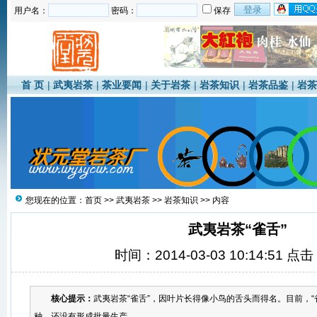
用户名：
密码：
保存
首 页
|
武夷岩茶
|
茶业要闻
|
关于岩茶
|
岩茶知识
|
岩茶品鉴
|
岩茶
您现在的位置：
首页
>>
武夷岩茶
>>
岩茶知识
>> 内容
武夷岩茶“雀舌”
时间：2014-03-03 10:14:51 点
核心提示：
武夷岩茶“雀舌”，因叶片长得像小鸟的舌头而得名。目前，“
种，还没有形成批量生产。...