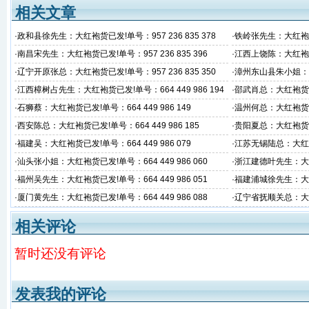
相关文章
·
政和县徐先生：大红袍货已发!单号：957 236 835 378
·
铁岭张先生：大红袍货已发
·
南昌宋先生：大红袍货已发!单号：957 236 835 396
·
江西上饶陈：大红袍货已发
·
辽宁开原张总：大红袍货已发!单号：957 236 835 350
·
漳州东山县朱小姐：大红
3
·
江西樟树占先生：大红袍货已发!单号：664 449 986 194
·
邵武肖总：大红袍货已发
·
石狮蔡：大红袍货已发!单号：664 449 986 149
·
温州何总：大红袍货已发!
·
西安陈总：大红袍货已发!单号：664 449 986 185
·
贵阳夏总：大红袍货已发!
·
福建吴：大红袍货已发!单号：664 449 986 079
·
江苏无锡陆总：大红袍货已
·
汕头张小姐：大红袍货已发!单号：664 449 986 060
·
浙江建德叶先生：大红袍
·
福州吴先生：大红袍货已发!单号：664 449 986 051
·
福建浦城徐先生：大红
·
厦门黄先生：大红袍货已发!单号：664 449 986 088
·
辽宁省抚顺关总：大红袍
相关评论
暂时还没有评论
发表我的评论